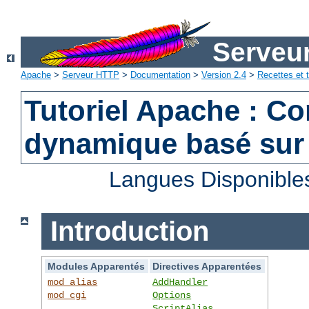
Serveu
Apache
>
Serveur HTTP
>
Documentation
>
Version 2.4
>
Recettes et t
Tutoriel Apache : C
dynamique basé sur
Langues Disponible
Introduction
Modules Apparentés
Directives Apparentées
mod_alias
AddHandler
mod_cgi
Options
ScriptAlias