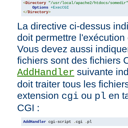
<
Directory
"/usr/local/apache2/htdocs/somedir
Options
+ExecCGI
</
Directory
>
La directive ci-dessus ind
doit permettre l'exécution
Vous devez aussi indique
fichiers sont des fichiers 
suivante ind
AddHandler
doit traiter tous les fichi
extension
ou
en t
cgi
pl
CGI :
AddHandler
 cgi-script 
.
cgi 
.
pl