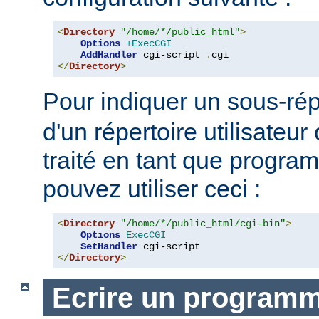
<
Directory
"/home/*/public_html"
>
Options
+ExecCGI
AddHandler
 cgi-script 
.
</
Directory
>
Pour indiquer un sous-rép
d'un répertoire utilisateur 
traité en tant que progr
pouvez utiliser ceci :
<
Directory
"/home/*/public_html/cgi-bin"
>
Options
ExecCGI
SetHandler
</
Directory
>
Ecrire un program