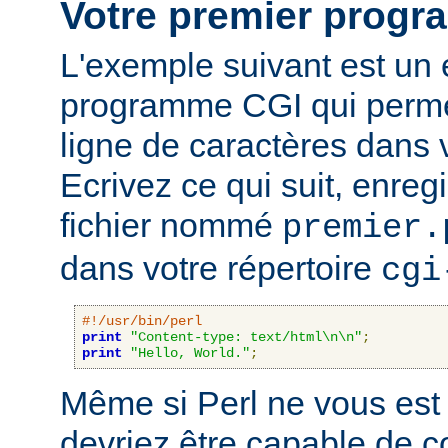
Votre premier prog
L'exemple suivant est un
programme CGI qui permet
ligne de caractères dans 
Ecrivez ce qui suit, enreg
fichier nommé
premier.
dans votre répertoire
cgi
#!/usr/bin/perl
print
"Content-type: text/html\n\n"
;
print
"Hello, World."
;
Même si Perl ne vous est 
devriez être capable de 