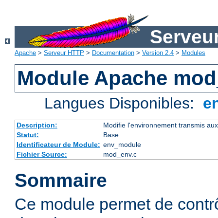
Serveu
Apache
>
Serveur HTTP
>
Documentation
>
Version 2.4
>
Modules
Module Apache mod
Langues Disponibles:
e
Description:
Modifie l'environnement transmis aux
Statut:
Base
Identificateur de Module:
env_module
Fichier Source:
mod_env.c
Sommaire
Ce module permet de contrô