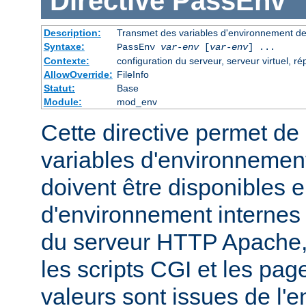
Directive
PassEnv
Description:
Transmet des variables d'environnement dep
Syntaxe:
PassEnv
var-env
[
var-env
] ...
Contexte:
configuration du serveur, serveur virtuel, ré
AllowOverride:
FileInfo
Statut:
Base
Module:
mod_env
Cette directive permet de 
variables d'environnemen
doivent être disponibles e
d'environnement internes
du serveur HTTP Apache,
les scripts CGI et les pag
valeurs sont issues de l'