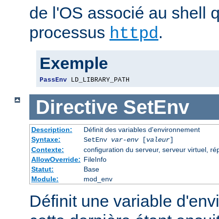
de l'OS associé au shell q
processus
.
httpd
Exemple
PassEnv
 LD_LIBRARY_PATH
Directive
SetEnv
Description:
Définit des variables d'environnement
Syntaxe:
SetEnv
var-env
[
valeur
]
Contexte:
configuration du serveur, serveur virtuel, ré
AllowOverride:
FileInfo
Statut:
Base
Module:
mod_env
Définit une variable d'en