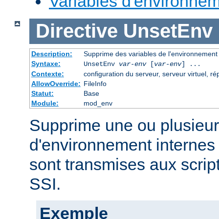
Variables d'environne
Directive
UnsetEnv
Description:
Supprime des variables de l'environnement
Syntaxe:
UnsetEnv
var-env
[
var-env
] ...
Contexte:
configuration du serveur, serveur virtuel, ré
AllowOverride:
FileInfo
Statut:
Base
Module:
mod_env
Supprime une ou plusieur
d'environnement internes 
sont transmises aux scrip
SSI.
Exemple