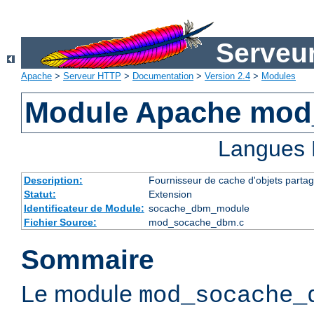
Serveu
Apache
>
Serveur HTTP
>
Documentation
>
Version 2.4
>
Modules
Module Apache mo
Langues 
Description:
Fournisseur de cache d'objets parta
Statut:
Extension
Identificateur de Module:
socache_dbm_module
Fichier Source:
mod_socache_dbm.c
Sommaire
Le module
mod_socache_